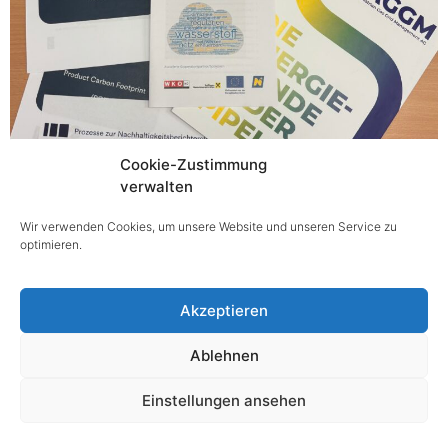
Cookie-Zustimmung
Aufbruch in die dritte Phase ab Januar 2025 Das Projekt
verwalten
„Mission Klimaziele“ geht in die nächste Runde! Ab
Januar 2025 startet die dritte Phase dieses
Wir verwenden Cookies, um unsere Website und unseren Service zu
wegweisenden Projekts, das sich der […]
optimieren.
Akzeptieren
@ copyright 2025
Ablehnen
Impressum
|
Datenschutz
|
Barrierefreiheitserklärung
Einstellungen ansehen