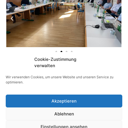
Cookie-Zustimmung
verwalten
© Text & Fotos:
Wir verwenden Cookies, um unsere Website und unseren Service zu
www.ecoplus.at
optimieren.
www.gw-stpoelten.com
Akzeptieren
Ablehnen
@ copyright 2025
Einstellungen ansehen