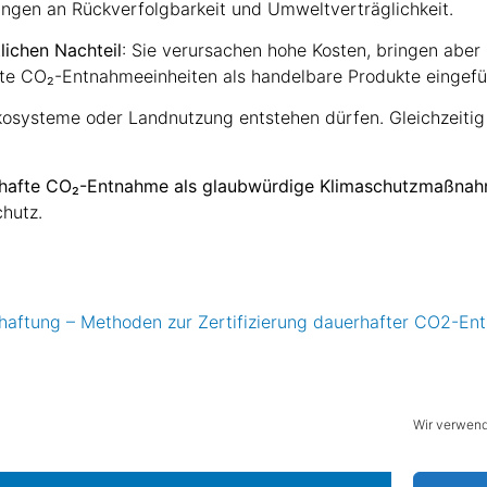
ungen an Rückverfolgbarkeit und Umweltverträglichkeit.
lichen Nachteil
: Sie verursachen hohe Kosten, bringen abe
ierte CO₂-Entnahmeeinheiten als handelbare Produkte eingef
Ökosysteme oder Landnutzung entstehen dürfen. Gleichzeiti
hafte CO₂-Entnahme als glaubwürdige Klimaschutzmaßna
hutz.
aftung – Methoden zur Zertifizierung dauerhafter CO2-E
Wir verwend