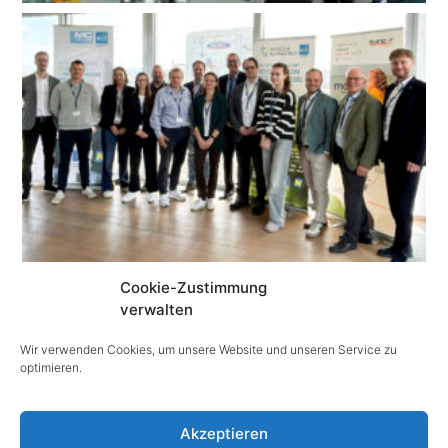
Cookie-Zustimmung
verwalten
© Text & Fotos:
Wir verwenden Cookies, um unsere Website und unseren Service zu
optimieren.
ecoplus.at
Akzeptieren