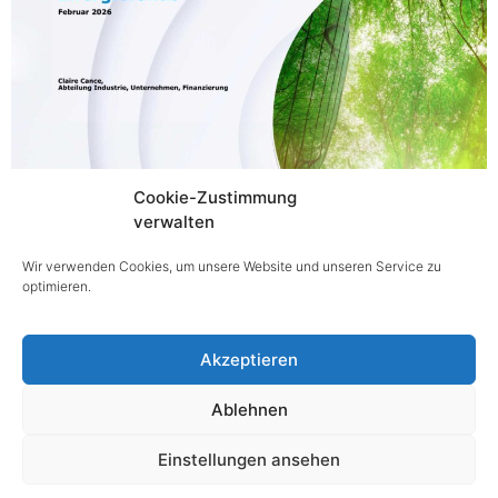
Die FTI-Initiative für die Transformation der Industrie des
Cookie-Zustimmung
Klima- und Energiefonds soll zur Klimaneutralität der
verwalten
Industrie bei gleichzeitiger Standortsicherung beitragen.
Wir verwenden Cookies, um unsere Website und unseren Service zu
Ziel ist die Steigerung der Innovationsfähigkeit
optimieren.
österreichischer Unternehmen und
Forschungseinrichtungen […]
Akzeptieren
Ablehnen
@ copyright 2025
Einstellungen ansehen
Impressum
|
Datenschutz
|
Barrierefreiheitserklärung