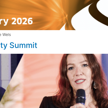
e Wels
lity Summit