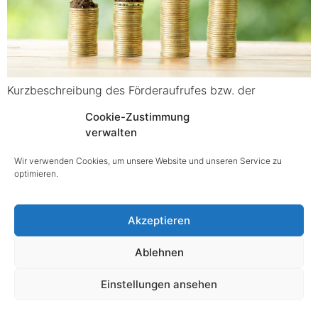
Kurzbeschreibung des Förderaufrufes bzw. der
Förderrichtlinie: Mit aws Wachstumsinvestition (KMU &
Cookie-Zustimmung
Technologie) werden Unternehmen bei Wachstums- und
verwalten
Innovationsprojekten zum Ausbau der Marktposition mit
Zuschüssen unterstützt. Ziel dieser Förderschiene ist es,
Wir verwenden Cookies, um unsere Website und unseren Service zu
optimieren.
[…]
Akzeptieren
@ copyright 2025
Ablehnen
Impressum
|
Datenschutz
|
Barrierefreiheitserklärung
Einstellungen ansehen