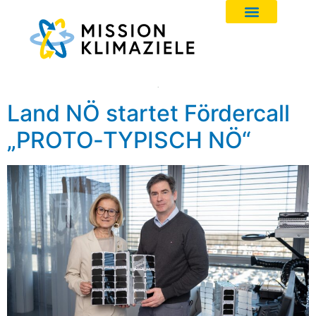
Land NÖ startet Fördercall
„PROTO‑TYPISCH NÖ“