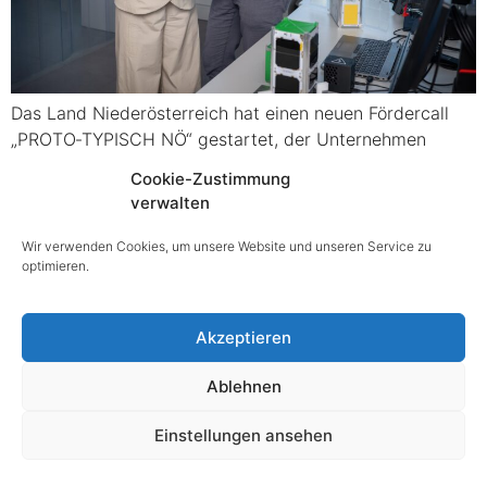
Das Land Niederösterreich hat einen neuen Fördercall
„PROTO‑TYPISCH NÖ“ gestartet, der Unternehmen
dabei unterstützen soll, innovative Ideen in marktreife
Cookie-Zustimmung
Produkte zu überführen. Der Call ist Teil der
verwalten
Wirtschaftsstrategie Niederösterreich 2030+ […]
Wir verwenden Cookies, um unsere Website und unseren Service zu
optimieren.
@ copyright 2025
Akzeptieren
Impressum
|
Datenschutz
|
Barrierefreiheitserklärung
Ablehnen
Einstellungen ansehen