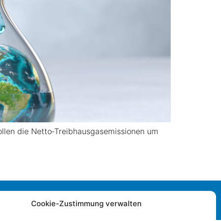
 sollen die Netto‑Treibhausgasemissionen um
Impressum
|
Datenschutz
|
Cookie-Zustimmung verwalten
Barrierefreiheitserklärung