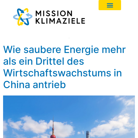
Wie saubere Energie mehr
als ein Drittel des
Wirtschaftswachstums in
China antrieb