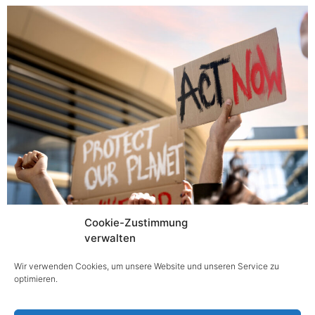
Die Anforderungen an Unternehmen im Bereich
Cookie-Zustimmung
Klimaberichterstattung steigen massiv. Mit der
verwalten
Einführung der EU-Richtlinie CSRD und den neuen
Wir verwenden Cookies, um unsere Website und unseren Service zu
ESRS-Standards müssen Unternehmen erstmals sehr
optimieren.
detailliert offenlegen, wie sie mit Klimarisiken,
Emissionen […]