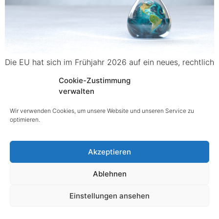
Die EU hat sich im Frühjahr 2026 auf ein neues, rechtlich
verbindliches Zwischenziel geeinigt: Bis 2040 sollen die
Cookie-Zustimmung
Netto‑Treibhausgasemissionen um 90% gegenüber 1990
verwalten
sinken. Damit wird der Pfad von den […]
Wir verwenden Cookies, um unsere Website und unseren Service zu
optimieren.
@ copyright 2025
Akzeptieren
Impressum
|
Datenschutz
|
Barrierefreiheitserklärung
Ablehnen
Einstellungen ansehen