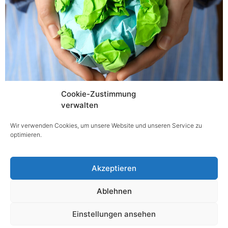
Cookie-Zustimmung
Mit der EU-Richtlinie Empowering Consumers for the
verwalten
Green Transition (EmpCo) setzt die Europäische Union
Wir verwenden Cookies, um unsere Website und unseren Service zu
einen wichtigen Schritt gegen Greenwashing. Ab 27.
optimieren.
September 2026 gelten EU-weit strengere Regeln für
Umwelt- und […]
Akzeptieren
Ablehnen
@ copyright 2025
Einstellungen ansehen
Impressum
|
Datenschutz
|
Barrierefreiheitserklärung