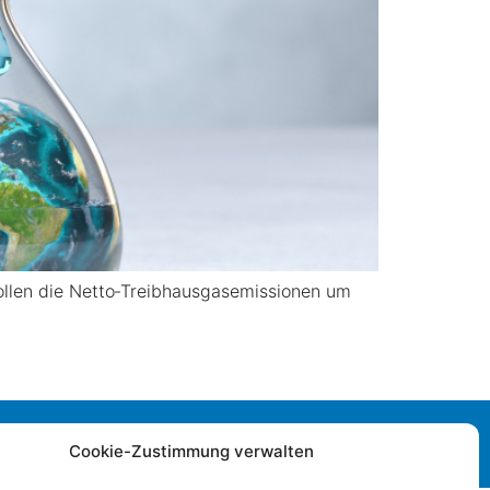
 sollen die Netto‑Treibhausgasemissionen um
Impressum
|
Datenschutz
|
Cookie-Zustimmung verwalten
Barrierefreiheitserklärung